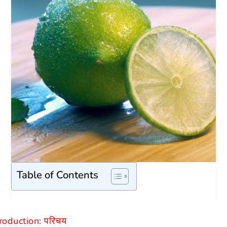
Table of Contents
roduction: परिचय