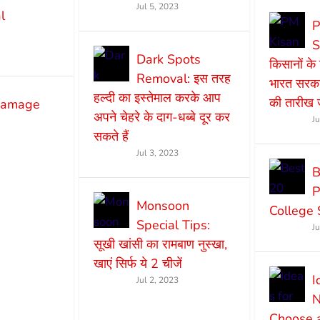
Jul 5, 2023
l
P
S
Dark Spots
किसानों क
Removal: इस तरह
भारत सरकार
हल्दी का इस्तेमाल करके आप
की तारीख ज
 damage
अपने चेहरे के दाग-धब्बे दूर कर
J
सकते हैं
Jul 3, 2023
B
P
Monsoon
College 
Special Tips:
J
सूखी खांसी का रामबाण नुस्खा,
खाएं सिर्फ ये 2 चीजें
I
Jul 2, 2023
N
Choose 