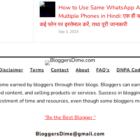
How to Use Same WhatsApp Ac
Multiple Phones in Hindi: एक ही व्
कई फोन पर इस्तेमाल करें, तथा पूरी जानकारी
Sep 3, 2023
Disclaimer
Terms
Contact
About
FAQ’s
DNPA Code
ome earned by bloggers through their blogs. Bloggers can ear
ed content, and selling products or services.
Success in bloggin
nvestment of time and resources, even though some bloggers m
“Be the Best Blogger “
BloggersDime@gmail.com