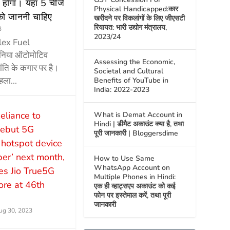
होगा। यहां 5 चीजें
Physical Handicapped:कार
को जाननी चाहिए
खरीदने पर विकलांगों के लिए जीएसटी
रियायत: भारी उद्योग मंत्रालय,
3
2023/24
Flex Fuel
ुनिया ऑटोमोटिव
Assessing the Economic,
्रांति के कगार पर है।
Societal and Cultural
हला...
Benefits of YouTube in
India: 2022-2023
eliance to
What is Demat Account in
Hindi | डीमैट अकाउंट क्या है, तथा
ebut 5G
पूरी जानकारी | Bloggersdime
 hotspot device
iber’ next month,
How to Use Same
WhatsApp Account on
s Jio True5G
Multiple Phones in Hindi:
re at 46th
एक ही व्हाट्सएप अकाउंट को कई
फोन पर इस्तेमाल करें, तथा पूरी
जानकारी
ug 30, 2023