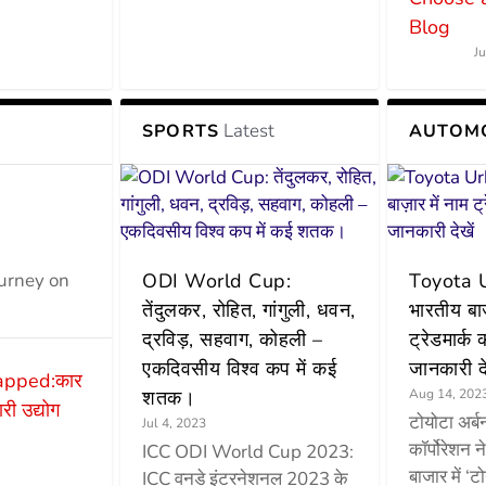
Blog
J
Latest
SPORTS
AUTOM
ourney on
ODI World Cup:
Toyota Ur
तेंदुलकर, रोहित, गांगुली, धवन,
भारतीय बाज
द्रविड़, सहवाग, कोहली –
ट्रेडमार्क 
एकदिवसीय विश्व कप में कई
जानकारी दे
apped:कार
शतक।
Aug 14, 202
री उद्योग
टोयोटा अर्ब
Jul 4, 2023
कॉर्पोरेशन न
ICC ODI World Cup 2023:
बाजार में ‘ट
ICC वनडे इंटरनेशनल 2023 के