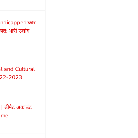
andicapped:कार
यत: भारी उद्योग
l and Cultural
2022-2023
 डीमैट अकाउंट
dime