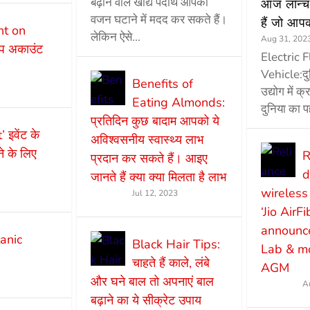
बढ़ाने वाले खाद्य पदार्थ आपको
आज लॉन्च 
वजन घटाने में मदद कर सकते हैं।
हैं जो आप
t on
लेकिन ऐसे...
Aug 31, 202
एप अकाउंट
Electric 
Vehicle:द
Benefits of
उद्योग में क
Eating Almonds:
दुनिया का प
प्रतिदिन कुछ बादाम आपको ये
इवेंट के
अविश्वसनीय स्वास्थ्य लाभ
 के लिए
R
प्रदान कर सकते हैं। आइए
d
जानते हैं क्या क्या मिलता है लाभ
wireless
Jul 12, 2023
‘Jio AirF
announce
anic
Black Hair Tips:
Lab & mo
चाहते हैं काले, लंबे
AGM
और घने बाल तो अपनाएं बाल
A
बढ़ाने का ये सीक्रेट उपाय