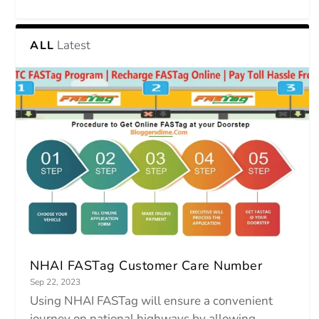
Latest
ALL
NHAI FASTag Customer Care Number
Sep 22, 2023
Using NHAI FASTag will ensure a convenient
journey on national highways by allowing