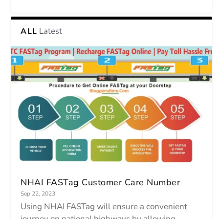
Latest
ALL
NHAI FASTag Customer Care Number
Sep 22, 2023
Using NHAI FASTag will ensure a convenient
journey on national highways by allowing