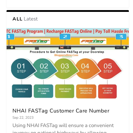
Latest
ALL
NHAI FASTag Customer Care Number
Sep 22, 2023
Using NHAI FASTag will ensure a convenient
journey on national highways by allowing