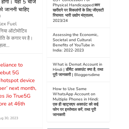
होगा। यहां 5 चीजें
Physical Handicapped:कार
को जाननी चाहिए
खरीदने पर विकलांगों के लिए जीएसटी
रियायत: भारी उद्योग मंत्रालय,
3
2023/24
Flex Fuel
ुनिया ऑटोमोटिव
Assessing the Economic,
्रांति के कगार पर है।
Societal and Cultural
हला...
Benefits of YouTube in
India: 2022-2023
eliance to
What is Demat Account in
Hindi | डीमैट अकाउंट क्या है, तथा
ebut 5G
पूरी जानकारी | Bloggersdime
 hotspot device
iber’ next month,
How to Use Same
WhatsApp Account on
s Jio True5G
Multiple Phones in Hindi:
re at 46th
एक ही व्हाट्सएप अकाउंट को कई
फोन पर इस्तेमाल करें, तथा पूरी
जानकारी
ug 30, 2023