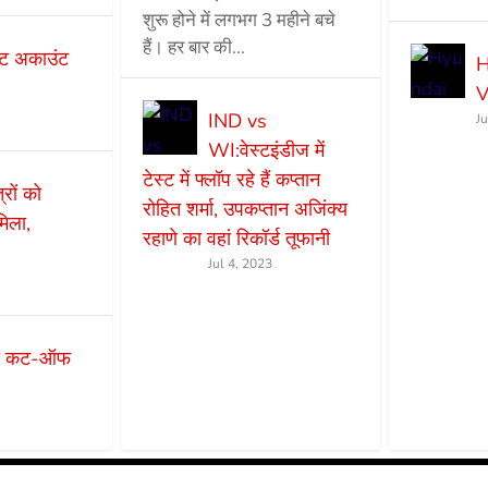
शुरू होने में लगभग 3 महीने बचे
हैं। हर बार की...
ट अकाउंट
H
V
IND vs
J
WI:वेस्टइंडीज में
टेस्ट में फ्लॉप रहे हैं कप्तान
ों को
रोहित शर्मा, उपकप्तान अजिंक्य
मिला,
रहाणे का वहां रिकॉर्ड तूफानी
Jul 4, 2023
एस कट-ऑफ