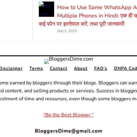
How to Use Same WhatsApp Ac
Multiple Phones in Hindi: एक ही व्
कई फोन पर इस्तेमाल करें, तथा पूरी जानकारी
Sep 3, 2023
Disclaimer
Terms
Contact
About
FAQ’s
DNPA Code
ome earned by bloggers through their blogs. Bloggers can ear
ed content, and selling products or services.
Success in bloggin
nvestment of time and resources, even though some bloggers m
“Be the Best Blogger “
BloggersDime@gmail.com