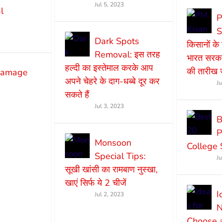
Jul 5, 2023
l
P
S
Dark Spots
किसानों क
Removal: इस तरह
भारत सरकार
हल्दी का इस्तेमाल करके आप
की तारीख ज
 damage
अपने चेहरे के दाग-धब्बे दूर कर
J
सकते हैं
Jul 3, 2023
B
P
Monsoon
College 
Special Tips:
J
सूखी खांसी का रामबाण नुस्खा,
खाएं सिर्फ ये 2 चीजें
I
Jul 2, 2023
N
Choose 