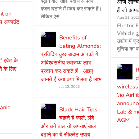
बढ़ाने वाले खाद्य पदार्थ आपको
आज लॉन्च 
वजन घटाने में मदद कर सकते हैं।
हैं जो आप
t on
लेकिन ऐसे...
Aug 31, 202
एप अकाउंट
Electric 
Vehicle:द
Benefits of
उद्योग में क
Eating Almonds:
दुनिया का प
प्रतिदिन कुछ बादाम आपको ये
इवेंट के
अविश्वसनीय स्वास्थ्य लाभ
 के लिए
R
प्रदान कर सकते हैं। आइए
d
जानते हैं क्या क्या मिलता है लाभ
wireless
Jul 12, 2023
‘Jio AirF
announce
anic
Black Hair Tips:
Lab & mo
चाहते हैं काले, लंबे
AGM
और घने बाल तो अपनाएं बाल
A
बढ़ाने का ये सीक्रेट उपाय