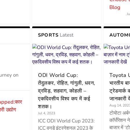
Blog
J
Latest
SPORTS
AUTOM
ourney on
ODI World Cup:
Toyota Ur
तेंदुलकर, रोहित, गांगुली, धवन,
भारतीय बाज
द्रविड़, सहवाग, कोहली –
ट्रेडमार्क 
एकदिवसीय विश्व कप में कई
जानकारी दे
apped:कार
शतक।
Aug 14, 202
री उद्योग
टोयोटा अर्ब
Jul 4, 2023
कॉर्पोरेशन न
ICC ODI World Cup 2023:
बाजार में ‘ट
ICC वनडे इंटरनेशनल 2023 के