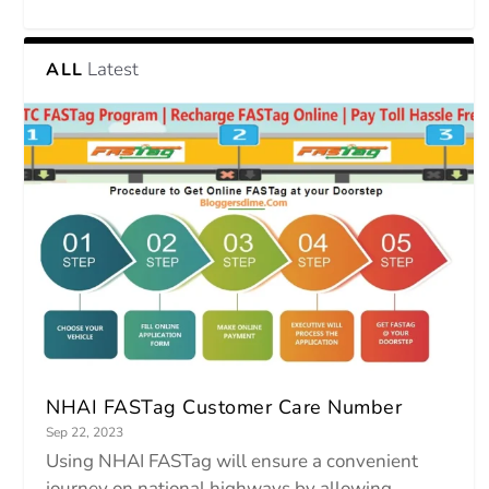
Latest
ALL
NHAI FASTag Customer Care Number
Sep 22, 2023
Using NHAI FASTag will ensure a convenient
journey on national highways by allowing