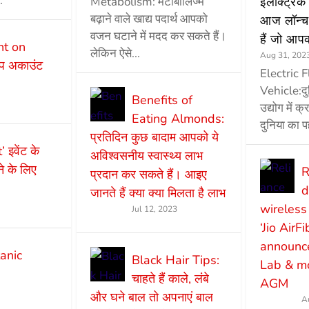
.
Metabolism: मेटाबॉलिज्म
इलेक्ट्रिक
बढ़ाने वाले खाद्य पदार्थ आपको
आज लॉन्च 
वजन घटाने में मदद कर सकते हैं।
हैं जो आप
t on
लेकिन ऐसे...
Aug 31, 202
एप अकाउंट
Electric 
Vehicle:द
Benefits of
उद्योग में क
Eating Almonds:
दुनिया का प
प्रतिदिन कुछ बादाम आपको ये
इवेंट के
अविश्वसनीय स्वास्थ्य लाभ
 के लिए
R
प्रदान कर सकते हैं। आइए
d
जानते हैं क्या क्या मिलता है लाभ
wireless
Jul 12, 2023
‘Jio AirF
announce
anic
Black Hair Tips:
Lab & mo
चाहते हैं काले, लंबे
AGM
और घने बाल तो अपनाएं बाल
A