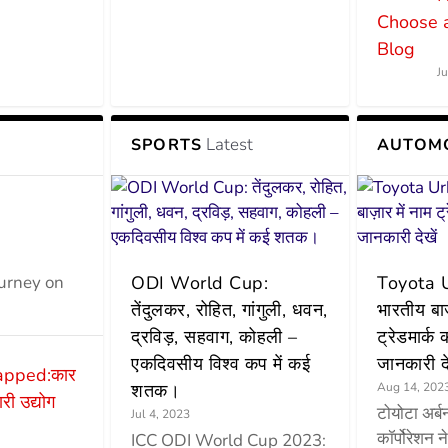
Choose 
Blog
J
Latest
SPORTS
AUTOM
ourney on
ODI World Cup:
Toyota Ur
तेंदुलकर, रोहित, गांगुली, धवन,
भारतीय बाज
द्रविड़, सहवाग, कोहली –
ट्रेडमार्क 
एकदिवसीय विश्व कप में कई
जानकारी दे
apped:कार
शतक।
Aug 14, 202
री उद्योग
टोयोटा अर्ब
Jul 4, 2023
कॉर्पोरेशन न
ICC ODI World Cup 2023: