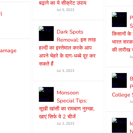
बढ़ाने का ये सीक्रेट उपाय
Jul 5, 2023
l
P
S
Dark Spots
किसानों क
Removal: इस तरह
भारत सरकार
हल्दी का इस्तेमाल करके आप
की तारीख ज
 damage
अपने चेहरे के दाग-धब्बे दूर कर
J
सकते हैं
Jul 3, 2023
B
P
Monsoon
College 
Special Tips:
J
सूखी खांसी का रामबाण नुस्खा,
खाएं सिर्फ ये 2 चीजें
I
Jul 2, 2023
N