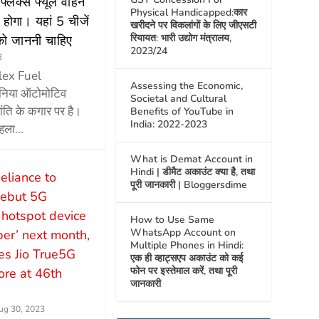
 फ्लेक्स फ्यूल वाहन
Physical Handicapped:कार
होगा। यहां 5 चीजें
खरीदने पर विकलांगों के लिए जीएसटी
रियायत: भारी उद्योग मंत्रालय,
को जाननी चाहिए
2023/24
3
Flex Fuel
Assessing the Economic,
ुनिया ऑटोमोटिव
Societal and Cultural
्रांति के कगार पर है।
Benefits of YouTube in
India: 2022-2023
हला...
What is Demat Account in
Hindi | डीमैट अकाउंट क्या है, तथा
eliance to
पूरी जानकारी | Bloggersdime
ebut 5G
 hotspot device
How to Use Same
WhatsApp Account on
iber’ next month,
Multiple Phones in Hindi:
s Jio True5G
एक ही व्हाट्सएप अकाउंट को कई
फोन पर इस्तेमाल करें, तथा पूरी
re at 46th
जानकारी
ug 30, 2023