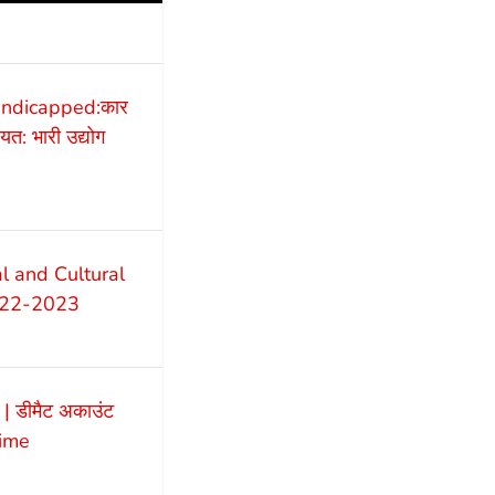
andicapped:कार
यत: भारी उद्योग
l and Cultural
2022-2023
 डीमैट अकाउंट
dime