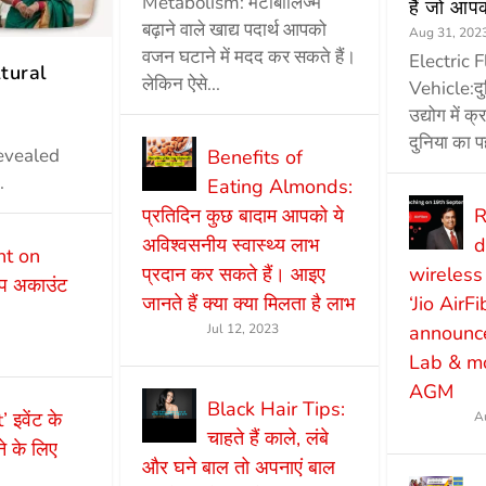
Metabolism: मेटाबॉलिज्म
हैं जो आप
बढ़ाने वाले खाद्य पदार्थ आपको
Aug 31, 202
वजन घटाने में मदद कर सकते हैं।
Electric 
tural
लेकिन ऐसे...
Vehicle:द
उद्योग में क
दुनिया का प
evealed
Benefits of
.
Eating Almonds:
प्रतिदिन कुछ बादाम आपको ये
R
अविश्वसनीय स्वास्थ्य लाभ
d
t on
प्रदान कर सकते हैं। आइए
wireless
एप अकाउंट
जानते हैं क्या क्या मिलता है लाभ
‘Jio AirF
Jul 12, 2023
announce
Lab & mo
AGM
Black Hair Tips:
इवेंट के
A
चाहते हैं काले, लंबे
 के लिए
और घने बाल तो अपनाएं बाल