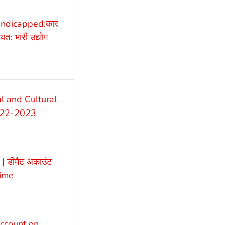
andicapped:कार
यत: भारी उद्योग
l and Cultural
2022-2023
 डीमैट अकाउंट
dime
count on