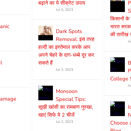
बढ़ाने का ये सीक्रेट उपाय
P
Jul 5, 2023
S
किसानों क
anic
भारत सरकार
Dark Spots
की तारीख ज
Removal: इस तरह
J
हल्दी का इस्तेमाल करके आप
अपने चेहरे के दाग-धब्बे दूर कर
l
सकते हैं
B
Jul 3, 2023
P
College 
J
Monsoon
 damage
Special Tips:
सूखी खांसी का रामबाण नुस्खा,
I
खाएं सिर्फ ये 2 चीजें
N
Jul 2, 2023
Choose 
Blog