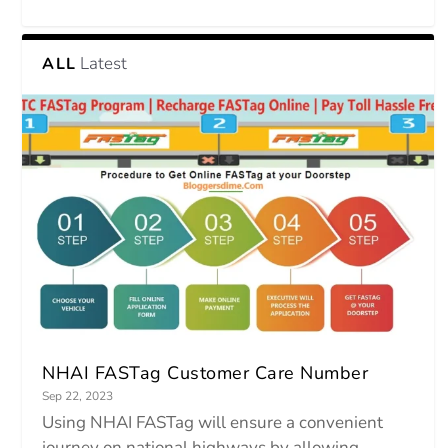
Latest
ALL
NHAI FASTag Customer Care Number
Sep 22, 2023
Using NHAI FASTag will ensure a convenient
journey on national highways by allowing